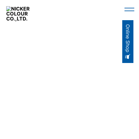
Online Shop
AQRYLIC GOUACHE
SET
SINGLE ITEM
COLOR
セット商品
単品商品
カラー検索
［AG059］
＜Discontinued＞ ACRYLIC GOUACHE 20ml
AG059 LAKE BLUE