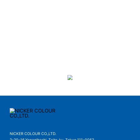
BACK >
NICKER COLOUR CO.,LTD.
2-20-16 Yanagibashi, Taito-ku, Tokyo 111-0052