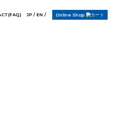
CT(FAQ)
JP
/
EN
Online Shop
CATEGORY
イベント情報(7)
お知らせ(50)
製品情報(11)
です。