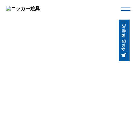
Online Shop
FUN ACRYLIC GOUACHE
美術教材シリーズ／fun ACRYLIC GOUACHE
SET
SINGLE ITEM
COLOR
セット商品
単品商品
カラー検索