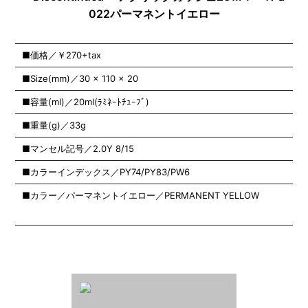
022パーマネントイエロー
■価格／￥270+tax
■Size(mm)／30 x 110 x 20
■容量(ml)／20ml(ﾗﾐﾈｰﾄﾁｭｰﾌﾞ)
■重量(g)／33g
■マンセル記号／2.0Y 8/15
■カラーインデックス／PY74/PY83/PW6
■カラー／パーマネントイエロー／PERMANENT YELLOW